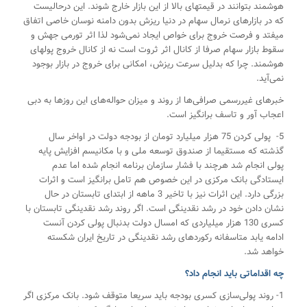
هوشمند بتوانند در قیمتهای بالا از این بازار خارج شوند. این درحالیست
که در بازارهای نرمال سهام در دنیا ریزش بدون دامنه نوسان خاصی اتفاق
میفتد و فرصت خروج برای خواص ایجاد نمی‌شود لذا اثر تورمی جهش و
سقوط بازار سهام صرفا از کانال اثر ثروت است نه از کانال خروج پولهای
هوشمند. چرا که بدلیل سرعت ریزش، امکانی برای خروج در بازار بوجود
نمی‌آید.
خبرهای غیررسمی صرافی‌ها از روند و میزان حواله‌های این روزها به دبی
اعجاب آور و تاسف برانگیز است.
5- پولی کردن 75 هزار میلیارد تومان از بودجه دولت در اواخر سال
گذشته که مستقیما از صندوق توسعه ملی و با مکانیسم افزایش پایه
پولی انجام شد هرچند با فشار سازمان برنامه انجام شده اما عدم
ایستادگی بانک مرکزی در این خصوص هم تامل برانگیز است و اثرات
بزرگی دارد. این اثرات نیز با تاخیر 3 ماهه از ابتدای تابستان در حال
نشان دادن خود در رشد نقدینگی است. اگر روند رشد نقدینگی تابستان با
کسری 130 هزار میلیاردی که امسال دولت بدنبال پولی کردن آنست
ادامه یابد متاسفانه رکوردهای رشد نقدینگی در تاریخ ایران شکسته
خواهد شد.
چه اقداماتی باید انجام داد؟
1- روند پولی‌سازی کسری بودجه باید سریعا متوقف شود. بانک مرکزی اگر