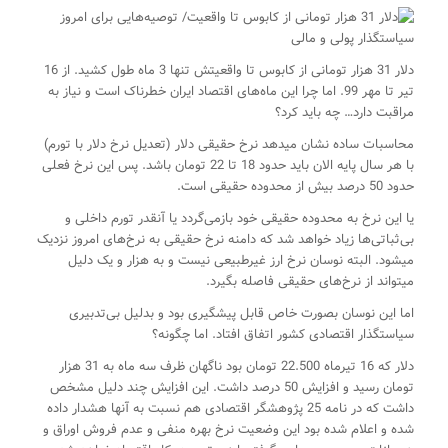
دلار 31 هزار تومانی از کابوس تا واقعیتش تنها 3 ماه طول کشید. از 16
تیر تا مهر 99. اما چرا این ماه‌های اقتصاد ایران خطرناک است و نیاز به
مراقبت دارد… چه باید کرد؟
محاسبات ساده نشان میدهد نرخ حقیقی دلار (تعدیل نرخ دلار با تورم)
با هر سال پایه الان باید حدود 18 تا 22 تومان باشد. پس این نرخ فعلی
حدود 50 درصد بیش از محدوده حقیقی است.
یا این نرخ به محدوده حقیقی خود بازمی‌گردد یا آنقدر تورم داخلی و
بی‌ثباتی‌ها زیاد خواهد شد که دامنه نرخ حقیقی به نرخ‌های امروز نزدیک
میشود. البته نوسان نرخ ارز غیرطبیعی نیست و به هزار و یک دلیل
میتواند از نرخ‌های حقیقی فاصله بگیرد.
اما این نوسان بصورت خاص قابل پیشگیری بود و بدلیل بی‌تدبیری
سیاستگذار اقتصادی کشور اتفاق افتاد. اما چگونه؟
دلار که 16 تیرماه 22.500 تومان بود ناگهان ظرف سه ماه به 31 هزار
تومان رسید و افزایش 50 درصد داشت. این افزایش چند دلیل مشخص
داشت که در نامه 25 پژوهشگر اقتصادی هم نسبت به آنها هشدار داده
شده و اعلام شده بود این وضعیت نرخ بهره منفی و عدم فروش اوراق و