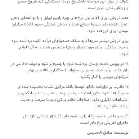
نتواند در برابر این خواسته نامشروع دولت ایستادگی کند شروع مسیر
ونزوئلایی‌شدن ایران است.
عدم فروش اوراق که بدلیل نرخ‌های بهره پایین اوراق و با بهانه‌های واهی
اتفاق افتاده باید سریعا اصلاح شده و حداقل هفتگی حدود 6500 میلیارد
تومان اوراق فروخته شود.
برای فروش بیشتر سریعا باید سقف صندوقهای درآمد ثابت برداشته شود
و خرید هفتگی اوراق مورد انتظار بانکها مشخص شده و به آنها اعلام
شود.
2- در بورس دامنه نوسان برداشته شود یا وسیع‌تر شود و دولت دخالتی در
بازار نکند. برای کمک به بورس میتواند قیمتگذاری کالاهای نهایی
شرکتهای بورسی را کنار بگذارد.
3- نظارت بر ترازنامه بانکها توسط بانک مرکزی شدت بخشیده شده و
جدی گرفته شود. تکرار اشتباه سیف و بهمنی نشان از عدم یادگیری از
اشتباهات تکراری دارد. اصلاحات نظام بانکی باید با سرعت و جدیت
بیشتر ادامه پیدا کند.
اگر سریعا این تصمیمها اجرایی نشود دلار 31 هزار تومانی تازه اول
ماجرای افزایش نرخ دلار است.
نویسنده: صادق الحسینی