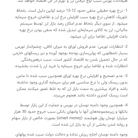
هیجانات بورس سبب اوج گرفتن ارز و تورم در کل اقتصاد خواهد شد.
1- نرخ بهره حقیقی منفی حدود 12-13 درصد اولین دلیل است. بلحاظ
تئوریک کاهش نرخ بهره سبب افزایش نرخ ارز و تقاضای خروج سرمایه
میشود. از سوی دیگر بلحاظ عدم امکان رصد بازار ارز توسط سیستم
مالیاتی، ارز به کالای سرمایه‌ای تبدیل شده که منفی بودن نرخ بهره
باعث افزایش تقاضا برای آن میشود.
2- انتظارات تورمی: عدم فروش اوراق به میزان کافی، چشم‌انداز تورمی
بسیار نامطلوبی که پولی‌سازی بودجه بوجود آورده و نیز ریسکهای خارجی
که در حال تحمیل شدن به اقتصاد کشور است، سبب درهم‌ریختگی
انتظارات شده و تقاضا برای خروج سرمایه یا خرید ارز را شدت بخشیده.
3- عدم تصحیح و افزایش نرخ بهره اوراق همچنین سبب شده تا مامن
بدون ریسک ولی با نرخ مناسبی هم برای سرمایه گذاری وجود نداشته
باشد و افراد بیشتری به سمت بازار ارز که به غلط تصور میکنند ممکن
است ریسک کمتری داشته باشد هجوم می‌برند.
4- همچنین وجود دامنه نوسان در بورس و حمایت از این بازار توسط
بانکها و زیرمجموعه‌های آنها با وامهای بانکی سبب خروج حدود 30 هزار
میلیارد تومان پول هوشمند (smart money) بصورت خالص از بازار سهام
و روانه شدن بخشی از آن به بازار ارز شده است.
وجود دامنه نوسان اجازه ریزش نداده و دخالت دولت سبب شده پولهای