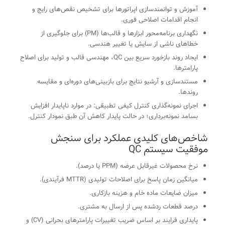
آموزش و توانمندسازی اپراتورها برای تشخیص نقص‌های رایج و
انجام اقدامات اصلاحی فوری.
نگهداری برنامه‌محور ابزارها و قالب‌ها (PM) برای جلوگیری از
خطاهای ناشی از سایش یا تغییر هندسی.
ایجاد روند بازخورد سریع بین QC، مهندسی قالب و تولید برای اصلاح
پارامترها.
مستندسازی و آرشیو نتایج برای بازبینی‌های دوره‌ای و مقایسه
روندها.
اجرای نمونه‌گذاری کنترل کیفی تطبیقی: در موارد ناپایدار افزایش
بسامد نمونه‌برداری؛ در حالت پایدار کاهش آن طبق نمودار کنترل.
شاخص‌های کلیدی عملکرد برای سنجش
موفقیت سیستم QC
نرخ محصولات غیرقابل عرضه (PPM یا درصد).
میانگین زمان پاسخ برای اصلاحات تولیدی (MTTR فرآیندی).
میزان ضایعات ماده خام و هزینه بازکاری.
درصد قطعات ردشده پس از ارسال به مشتری.
پایداری فرایند بر اساس ضریب تغییرات پارامترهای بحرانی (CV) و