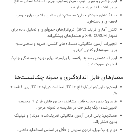
ابزار چشمی و نوری: لوپ، میکروسکوپ نوری، دستگاه اسکن سطح
برای بافت یا نقص‌های ظریف.
دستگاه‌های خودکار خطی: سیستم‌های بینایی ماشین برای بررسی
لحظه‌ای و دسته‌ای.
کنترل آماری فرایند (SPC): نرم‌افزارهای جمع‌آوری و تحلیل داده برای
نمودار X-R، CUSUM و هشدارهای پیشگیرانه.
تجهیزات آزمون مکانیکی: دستگاه‌های کشش، ضربه و سختی‌سنج
برای نمونه‌های کنترل کیفی.
ابزار آماده‌سازی سطح: پلاسما یا پرایمرها برای بهبود چسبندگی چاپ/
لیبل در صورت نیاز.
معیارهای قابل اندازه‌گیری و نمونه چک‌لیست‌ها
ابعادی: طول/عرض/ارتفاع ±TOL; ضخامت دیواره ±TOL; وزن قطعه ±
%.
ظاهری: بدون حباب قابل مشاهده؛ بدون فلش فراتر از محدوده
تعیین‌شده؛ رنگ یکنواخت در مقایسه با نمونه مرجع.
عملکردی: پاس کردن آزمون مکانیکی تعریف‌شده؛ مونتاژ و فیتینگ
بدون فشار زائد.
دوام چاپ/لیبل: آزمون سایش و حلّال بر اساس استاندارد داخلی.