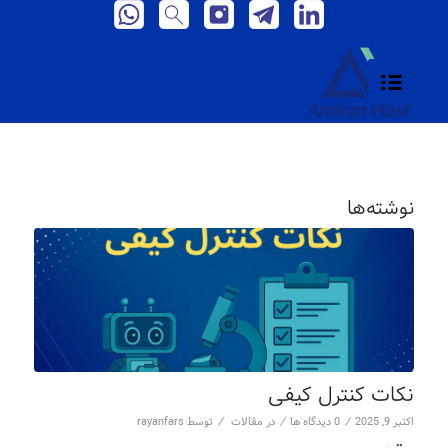
نوشته‌ها
نکات کنترل کیفی
/
/
/
اکتبر 9, 2025
0 دیدگاه ها
در
مقالات
توسط
rayanfars