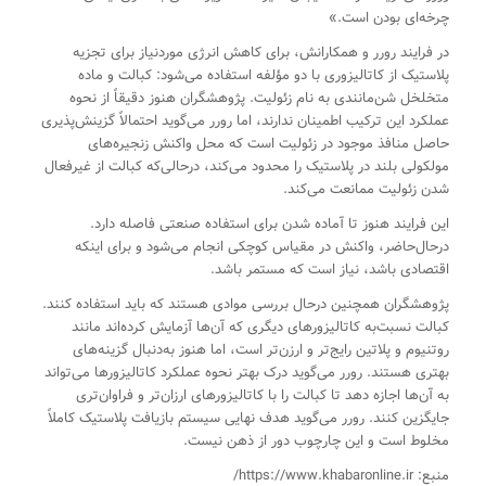
چرخه‌ای بودن است.»
در فرایند رورر و همکارانش، برای کاهش انرژی موردنیاز برای تجزیه
پلاستیک از کاتالیزوری با دو مؤلفه استفاده می‌شود: کبالت و ماده
متخلخل شن‌مانندی به نام زئولیت. پژوهشگران هنوز دقیقاً از نحوه
عملکرد این ترکیب اطمینان ندارند، اما رورر می‌گوید احتمالاً گزینش‌پذیری
حاصل منافذ موجود در زئولیت است که محل واکنش زنجیره‌های
مولکولی بلند در پلاستیک را محدود می‌کند، درحالی‌که کبالت از غیرفعال
شدن زئولیت ممانعت می‌کند.
این فرایند هنوز تا آماده شدن برای استفاده صنعتی فاصله دارد.
درحال‌حاضر، واکنش در مقیاس کوچکی انجام می‌شود و برای اینکه
اقتصادی باشد، نیاز است که مستمر باشد.
پژوهشگران همچنین درحال بررسی موادی هستند که باید استفاده کنند.
کبالت نسبت‌به کاتالیزورهای دیگری که آن‌ها آزمایش کرده‌اند مانند
روتنیوم و پلاتین رایج‌تر و ارزن‌تر است، اما هنوز به‌دنبال گزینه‌های
بهتری هستند. رورر می‌گوید درک بهتر نحوه عملکرد کاتالیزورها می‌تواند
به آن‌ها اجازه دهد تا کبالت را با کاتالیزورهای ارزان‌تر و فراوان‌تری
جایگزین کنند. رورر می‌گوید هدف نهایی سیستم بازیافت پلاستیک کاملاً
مخلوط است و این چارچوب دور از ذهن نیست.
منبع: https://www.khabaronline.ir/