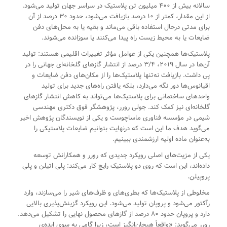
سالانه بیش از ۴۰۰ میلیون تن پلاستیک در سراسر جهان تولید می‌شود.
از این مقدار، کمتر از ۱۰ درصد بازیافت می‌شود، حدود ۳۰ درصد از آن
برای مدتی درحال استفاده باقی می‌ماند و بقیه یا به محل‌های دفن
ضایعات یا به محیط زیست راه پیدا می‌کنند یا سوزانده می‌شوند.
پلاستیک‌ها همچنین یکی از عوامل مؤثر تغییرات اقلیمی هستند: تولید
آن‌ها در سال ۲۰۱۹، ۳/۴ درصد از انتشار گازهای گلخانه‌ای جهانی را در
پی داشت. بازیافت نه‌تنها پلاستیک‌ها را از مکان‌های دفن ضایعات و
اقیانوس‌ها دور نگه می‌دارد، بلکه یافتن راه‌های جدید برای تولید
واحدهای ساختمانی برای پلاستیک‌ها می‌تواند به کاهش انتشار گازهای
گلخانه‌ای نیز کمک کند. جولی رورر، پژوهشگر فوق دکتری مهندسی
شیمی در مؤسسه فناوری ماساچوست و یکی از نویسندگان پژوهش اخیر
می‌گوید هدف ما این است که درنهایت بتوانیم ضایعات پلاستیکی را
به‌عنوان ماده اولیه ارزشمندی ببینیم.
یکی از مزیت‌های اصلی رویکرد جدیدی که رورر و همکارانش توسعه
داده‌اند، این است که روی دو پلاستیک رایج کار می‌کند: پلی اتیلن و پلی
پروپیلن.
مخلوطی از پلاستیک‌ها که بطری‌های و ظرف‌های شیر را می‌سازند، وارد
رآکتور می‌شود و پروپان تولید می‌شود. این رویکرد گزینش‌پذیری بالایی
دارد و پروپان حدود ۸۰ درصد از گازهای محصول نهایی را تشکیل می‌دهد.
رورر می‌گوید: «واقعاً هیجان‌انگیز است، زیرا گامی به سوی ایده‌ی