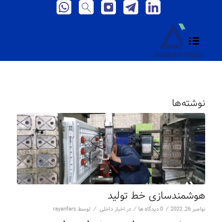
نوشته‌ها
هوشمندسازی خط تولید
/
/
/
نوامبر 26, 2022
0 دیدگاه ها
در
اخبار داخلی
توسط
rayanfars